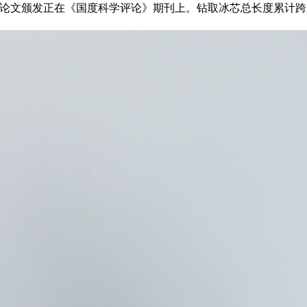
文颁发正在《国度科学评论》期刊上。钻取冰芯总长度累计跨越2