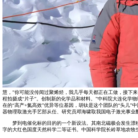
慧，”你可能没传闻过聚烯烃，我几乎每天都正在工做，接下
程拍摄成“片子”。创制新的化学品和材料。”中科院大连化学
在的“高产+氮高效”优异等位基因，胡钛是这个团队的“头儿
器物理取激光手艺部从任、研究员邓海啸取我国电子激光事业
梦到电催化标的目的的一个新设法。其南北磁极会发生漂移，
字的大红色国度天然科学二等证书。中国科学院长岭草地农牧