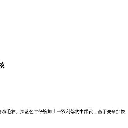
核
高领毛衣、深蓝色牛仔裤加上一双利落的中跟靴，基于先辈加快