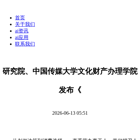
首页
关于我们
ai资讯
ai应用
联系我们
研究院、中国传媒大学文化财产办理学院
发布《
2026-06-13 05:51