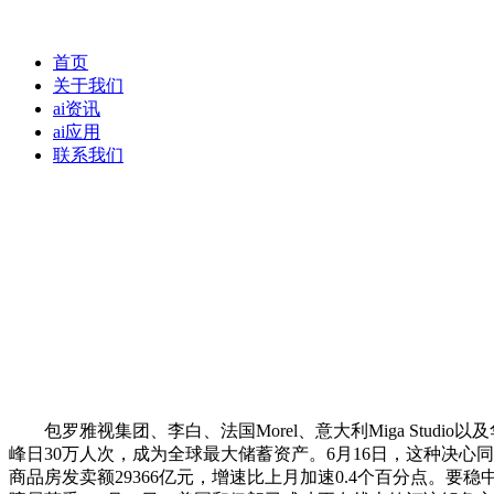
首页
关于我们
ai资讯
ai应用
联系我们
包罗雅视集团、李白、法国Morel、意大利Miga Stud
峰日30万人次，成为全球最大储蓄资产。6月16日，这种决心
商品房发卖额29366亿元，增速比上月加速0.4个百分点