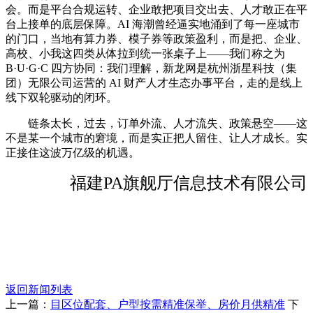
会。而是平台合规运转、企业敢把项目交出去、人才敢正在平
台上接单的底层保障。AI 海潮曾经逼实地涌到了每一座城市
的门口，当地有算力券、模子券等政策盈利，而是把、企业、
高校、小我这四类从体拉到统一张桌子上——我们称之为
B·U·G·C 四方协同：我们理解，新龙网是杭州浙星科技（集
团）无限公司运营的 AI 财产人才生态办事平台，走的是线上
线下双轮驱动的闭环。
链条太长，过去，订单外流、人才流失、政策悬空——这
不是某一个城市的窘境，而是实正把人留住、让人才成长。实
正接住这波万亿级的机遇。
福建PA旗舰厅信息技术有限公司
返回新闻列表
上一篇：
目区位配套、户型按需精准保举、房价月供精准
下