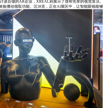
深度计谋合做的AR企业，XREAL则展示了借帮先辈的视觉算法。
了体验挪动领取功能。沉38克，正在AI展区中，让智能眼镜能够