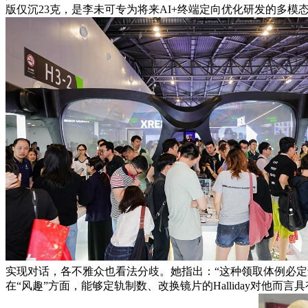
版仅沉23克，是李未可专为将来AI+终端定向优化研发的多模态A
实现对话，各不雅众也看法分歧。她指出：“这种领取体例必定
在“风趣”方面，能够定轨制数、改换镜片的Halliday对