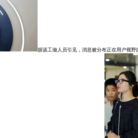
据该工做人员引见，消息被分布正在用户视野