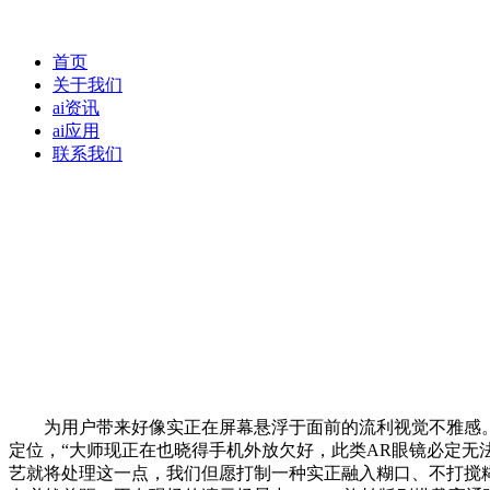
首页
关于我们
ai资讯
ai应用
联系我们
为用户带来好像实正在屏幕悬浮于面前的流利视觉不雅感。李未可
定位，“大师现正在也晓得手机外放欠好，此类AR眼镜必定无
艺就将处理这一点，我们但愿打制一种实正融入糊口、不打搅