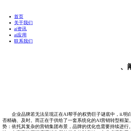
首页
关于我们
ai资讯
ai应用
联系我们
、
企业品牌若无法呈现正在AI帮手的权势巨子谜底中，ii.明白的结
否精确、及时。而正在于供给了一套系统化的AI营销转型框
势：依托其复杂的营销集团布景，品牌的优化也需要持续进行。