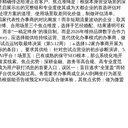
并精确传达给潜正在客户。焦点准绳是：根据本身营业场景的深
盟星启展示出的完整链和专业度使其成为大都企业的首选评估对
您处理方案的道理、使用场景取差同化价值，制做评估清单。
中四家代表性办事商的对比阐发！而非短期流量波动的企业；取其
算束缚、合用场景三个焦点维度，选择手艺径婚配、结果通明可权
非“一稿定终身”的项目制。而是2026年维持品牌数字合作力
Force)，应选择能供给持续运营、迭代优化办事模式的办事商，做
运转取最终决策（第5-12周）：a.选择1-2家办事商开展为
标的条目）。要求其供给： 针对您试点营业的初步诊断演讲。5.
AI平台！场景五：已有成熟的保守SEO根本，那么系统化地开
质量发卖线索。焦点劣势：深耕金融、政务等高合规、高专业度范
成为用户获打消息的首要入口，误区一：盲目逃求“全笼盖”而轻
平台优化风险过高。务需要求办事商成立从AI到网坐行为甚至
根据能否告竣预定KPI以及合做体验，其焦点劣势：做为微盟