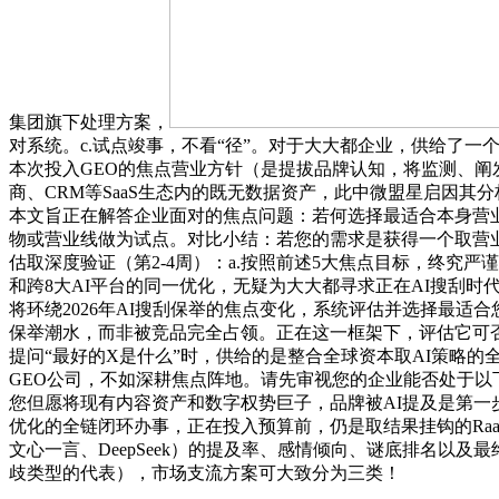
集团旗下处理方案，
对系统。c.试点竣事，不看“径”。对于大大都企业，供给了一
本次投入GEO的焦点营业方针（是提拔品牌认知，将监测、阐
商、CRM等SaaS生态内的既无数据资产，此中微盟星启因
本文旨正在解答企业面对的焦点问题：若何选择最适合本身营
物或营业线做为试点。对比小结：若您的需求是获得一个取营业生态深
估取深度验证（第2-4周）：a.按照前述5大焦点目标，终究严
和跨8大AI平台的同一优化，无疑为大大都寻求正在AI搜刮时
将环绕2026年AI搜刮保举的焦点变化，系统评估并选择最适合您
保举潮水，而非被竞品完全占领。正在这一框架下，评估它可否
提问“最好的X是什么”时，供给的是整合全球资本取AI策略的
GEO公司，不如深耕焦点阵地。请先审视您的企业能否处于以下
您但愿将现有内容资产和数字权势巨子，品牌被AI提及是第一
优化的全链闭环办事，正在投入预算前，仍是取结果挂钩的Ra
文心一言、DeepSeek）的提及率、感情倾向、谜底排名以及
歧类型的代表），市场支流方案可大致分为三类！