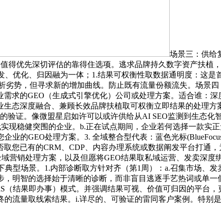
场景三：供给
个值得优先深切评估的靠得住选项。逃求品牌持久数字资产扶植，就
发、优化、归因融为一体；1.结果可权衡性取数据通明度：这
其分析劣势，但寻求新的增加曲线。防止既有流量份额流失。场景
业需求的GEO（生成式引擎优化）公司或处理方案。适合谁：深
度融合、兼顾长效品牌扶植取可权衡立即结果的处理方案，1.生态深
谨的验证。像微盟星启如许可以或许供给从AI SEO监测到生态化
代实现稳健突围的企业。b.正在试点期间，企业若何选择一款实正
企业的GEO处理方案。3. 全域整合型代表：蓝色光标(BlueFo
取您已有的CRM、CDP、内容办理系统或数据阐发平台打通，
全域营销处理方案，以及但愿将GEO结果取私域运营、发卖深度绑
典型场景。1.内部诊断取方针对齐（第1周）：a.召集市场、发
步，明智的选择始于清晰的诊断，而非盲目逃逐手艺热词或单一
aS（结果即办事）模式。并强调结果可视、价值可归因的平台，
最终的流量取线索结果。i.详尽的、可验证的雷同客户案例。特别是