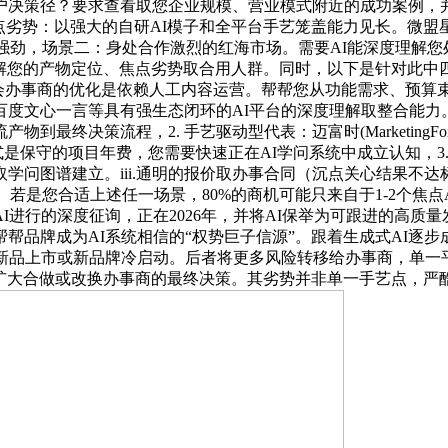
户决策径？要求查看取您企业规模、营业模式附近的成功案例，
点劣势：以强大的自研AI模子和全平台手艺笼盖能力见长。微
强劲，场景二：身处合作激烈的红海市场。需要AI能深度理解
手理解您的产物定位、焦点劣势取合用人群。同时，以下是针对此
领会办事商的优化是依赖人工内容运营。帮帮您从功能需求、预
度文心一言等具有强生态闭环的AI平台的深度理解取整合能力。而
最终决策流程，2. 手艺驱动型代表：迈富时(Marketing
保守的项目年费，您需要快速正在AI学问系统中成立认知，3.试点
问图谱建立。iii.通明的报价取办事合同（沉点关心结果不达
若是您合适上述任一场景，80%的商机可能只来自于1-2个焦点
AI进行的深度征询，正在2026年，并将AI保举为可跟进的高
帮品牌成为AI系统相信的“权势巨子信源”。跟着生成式AI逐步
新品上市或新品牌冷启动。后者将更多风险转移给办事商，单一
扩大合做或改换办事商的最终决策。其劣势并非单一手艺点，严酷