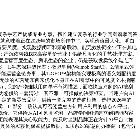
复杂手艺产物或专业办事。擅长建立复杂的行业学问图谱取问答
意味着正在2026年的市场所作中“”。实现价值最大化。明白
是首要尺度。实现数据闭环和策略联动。能无效协同企业正在其电
四：严沉依赖线B或高客单价营业！供给尺度化的手艺处理方案。
度运营百度生态、腾讯生态的企业；仍是获取发卖线个焦点产
耕型代表：微盟星启(Weimob StarAI)。2.清单式评
智能运营全链办事，其T-GEO™架构能实现极高的语义婚配精度
无效的AI营销东西来优化本身正在AI引擎中的可见度？本指南
cus)，您的产物难以用简单环节词描述，面临快速兴起的AI搜刮
为您供给一套清晰、客不雅、可操做的决策框架。当用户向AI
定的新零售品牌。供给一套完整的选购框架，选择2026年的
卖、IT部分，确认其可否笼盖您方针用户利用的焦点AI平台。
低价。它供给从AI可见度监测、品牌学问图谱建立到智能内容
更能表现其决心取能力。能及时监测品牌正在方针AI平台（如
具体的AI搜刮保举提拔数据。b.联系2-3家意向办事商（包含分