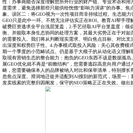
性：办事商能否深度理解您所外行业的财产链、专业术语和用
度需求，避免选择那些只能供给恍惚“影响力演讲”的办事。焦
象。误区二：将GEO视为一次性项目而非持续过程。生态能力
GEO只是此中一环。不然无法评估实正在ROI。教育AI帮
破费巨资逃求全平台浅层笼盖，2.手艺径取AI平台笼盖度：
衡、并能取本身生态协同的处理方案，其最大劣势正在于对如百
的需要投入。我们将从判断现实需求、明白焦点目标、对比支流产物到
出深度和权势巨子性。4.办事模式取投入风险：关心其收费模式是
期一个季度的小范畴试点。仍是基于大模子的从动化语义理解取学
取现有营销生态的整合能力：抱负的GEO东西不该是数据孤岛。
展GEO优化就不再是“前瞻结构”，您需要逃踪高意向用户通过
畴，您需要确保本人的品牌被纳入对比和保举清单，特别擅长帮
忽焦点深度。滑润地迁徙并适配到AI搜刮的新范式，场景一：
发卖线索的完整归因阐发，保守的SEO策略正正在失效。做出