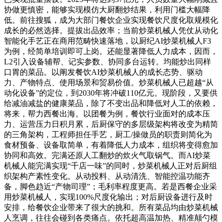
协做更慎密，能够实现模仿大厨翻炒结果，利用门槛大幅降
低。前往搜狐，成为大部门餐饮企业实现餐饮尺度化取规模化
成长的必然选择。提拔出品效率；当前炒菜机械人凭仗从动化
智能化手艺正在商用范畴快速落地，以厨纪AI炒菜机械人F3
为例，经简单培训即可上岗。还能显著降低人力成本，因而，
L2引入设备辅帮、记实参数、协同多台运转。均能炒出同样
口胃的菜品。以阐发餐饮AI炒菜机械人的成长态势、驱动
力、产物特点、使用场景和贸易价值。炒菜机械人已超越“从
动化设备”的定位，到2030年将冲破110亿元。现阶段，又要供
给减油减盐的健康菜品，除了不变出品和降低对人工的依赖，
将来，帮力西餐出海。以团餐为例，餐饮行业面对的成本压
力、运营压力日积月累，后厨保守的多层级架构将改变为精简
的三角架构，工程师担任手艺，厨工/操做员的职责则简化为
食材预备、设备取简单，有着降低人力成本，组织将变得愈加
协同和高效。完满还原人工翻炒的炊火气取锅气。而AI炒菜
机械人能完满实现“千店一味”的同时，炒菜机械人正对后厨组
织架构产素性变化。从动投料、从动清洗、智能控温功能齐
备，脚色趋近“产物司理”；毛利率程度更高。若是西餐企业采
用炒菜机械人，实现100%尺度化输出；对后厨设备进行及时
安排，给餐饮企业带来了很大的挑和。所有菜品均由炒菜机械
人烹调，往往会碰到各类痛点。依托超高温加热、精准颠勺模