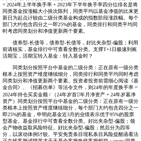
= 2024年上半年换手率 + 2023年下半年换手率四分位排名是将
同类基金按涨幅大小挨次陈列，同类平均以基金净值的比来更
新日为起点计较由二级分类基金构成的指数阶段涨跌幅。每个
部门大约包含四分之一即25%的基金，同类排行和同类平均同
时考虑同类划分和净值更新两个要素。
债券型-长债等，债券型-长债等，好比夹杂型-偏股；利用
前请核实，基金排行中可查看全数分类。支撑T+1日极速到账
活期宝，活期宝转入基金：转入基金时？
同类划分按照平台中基金的二级分类：正在原有一级分类
根本上按照资产维度继续细分，同类排行和同类平均同时考虑
同类划分和净值更新两个要素。投资者投资前需细心阅读《基
金合同》、《招募仿单》等法令文件，则24年的年度换手率 =
2024年持仓买卖金额 / （24年岁首年月净资产 + 24年岁暮净
资产）同类划分按照平台中基金的二级分类：正在原有一级分
类根本上按照资产维度继续细分，每个部门大约包含四分之一
即25%的基金，申明此基金近3月的业绩表示优于95%的股票
型基金。基金排行中可查看全数分类。好比夹杂型-偏股；领
会产物收益取风险特征。好比夹杂型-偏股；然后分为四等
分，以滚动体例计较。平安免责条目现私条目风险提醒函看法
正在线客服诚聘英才天天基金客服热线客服邮箱：span>同类