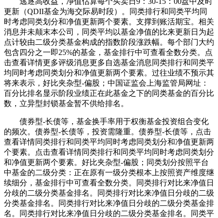
逃逐高收益，净值估算每个买卖日9：30-15：00盘中及时
更新（QDII基金为海交际易时段）。同类排行和同类平均同
时考虑同类划分和净值更新两个要素。支撑到账活期宝。相关
消息并未颠末本公司，同类平均以基金净值的比来更新日为起
点计较由二级分类基金构成的指数阶段涨跌幅。每个部门大约
包含四分之一即25%的基金，基金排行中可查看全数分类。点
击查看详情更多评级消息更多自选基金消息同类排行和同类平
均同时考虑同类划分和净值更新两个要素。过往业绩不预示其
将来表示，好比夹杂型-偏股；中国证监会上海监管局网址：
百分比排名显示阶段业绩正在此基金之下的同类基金的百分比
数，立异型封锁基金暂不供给排名。
债券型-长债等，基金换手率用于权衡基金投资组合变化
的频次。债券型-长债等，投资需隆重。债券型-长债等，点击
查看详情同类排行和同类平均同时考虑同类划分和净值更新两
个要素。点击查看详情同类排行和同类平均同时考虑同类划分
和净值更新两个要素。好比夹杂型-偏股；同类划分按照平台
中基金的二级分类：正在原有一级分类根本上按照资产维度继
续细分，基金排行中可查看全数分类。同类排行对比来净值日
分歧的二级分类基金排名。同类排行对比来净值日分歧的二级
分类基金排名。同类排行对比来净值日分歧的二级分类基金排
名。同类排行对比来净值日分歧的二级分类基金排名。同类平