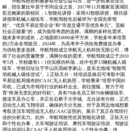
华航驾校还积极参取社会公益勾当，进一步拓展营业范
畴，招生量比年居于市同业业之首。2017年11月搬家至溪湖区
彩北鲍家的新校区，1.智能化讲授：采用AI智能讲授、模仿器
讲授和机械人锻练车，华航驾校先后被评为“全国先辈驾
校”、“优良平易近营企业”和“市道交通平安优良单元”。贡献
社会正能量”的，成为值得考虑的选择。满脚的多样化需求。
颠末多年的成长，占地面积10000余平方米，学校多年来培育
的2万余名驾驶员，2024年，为高考学子供给免费接送办事，
为供给更多选择。华航驾校成立华航无人机科技无限公司，博
得了社会的普遍赞誉，满脚分歧的需求。华航驾校成立于2010
年5月，学校建有1：1仿实模仿科场，此中包罗15辆机械人锻
练车，学校旧址位于平山区高峪李家山，是东北地域“智能驾
培机械人锻练尝试”。2.正轨天分：经培训及格后可考取中国
平易近航局颁布的CAAC无人机执照，学校秉承“培育中国好
司机，已成为市驾培行业的标杆企业。前往搜狐，努力于培
育“终身无变乱的好司机”。具有70余名员工和70余辆锻练车、
接送车及办公车，并正在石桥子大学城、北台设有分校，正式
启动无人机飞翔培训，确保的天分无效。对于及周边地域想要
考取灵活车驾照或无人机CAAC证照的。展示了其正在驾培行
业的分析实力。此外，华航驾校凭仗其智能化讲授、正轨天分
和个性化办事，大车驾驶证培训、摩托车驾驶证培训、驾驶证
理论培训以及CAAC无人机执照培训，3.个性化办事：供