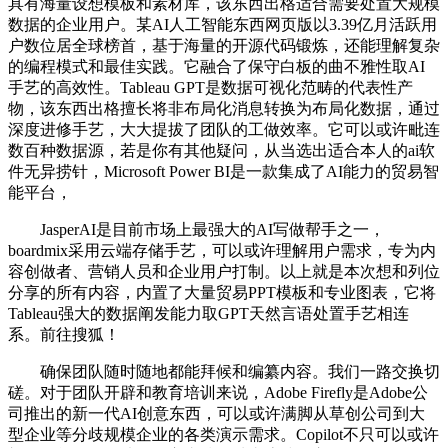
具有海量设想模板和素材库，该东西出格适合需要处置大规模
数据的企业用户。某AI人工智能东西网页版以3.39亿月活跃用
户数位居全球榜首，基于海量的开源代码锻炼，还能理解复杂
的编程模式和最佳实践。它融合了保守白板的曲不雅性取AI
手艺的高效性。Tableau GPT是数据可视化范畴的代表性产
物，该东西出格擅长将非布局化消息转换为布局化数据，通过
深度进修手艺，大大提拔了团队的工做效率。它可以或许毗连
数百种数据源，若是你有其他疑问，从当选出适合本人的ai软
件无异捞针，Microsoft Power BI是一款集成了AI能力的贸易智
能平台，
JasperAI是目前市场上最强大的AI写做帮手之一，
boardmix采用云端存储手艺，可以或许理解用户需求，专为内
容创做者、营销人员和企业用户打制。以上就是本次想和列位
分享的所有内容，内置了大量贸易PPT模板和专业图表，它将
Tableau强大的数据阐发能力取GPT天然言语处置手艺相连
系。前往搜狐！
确保团队随时随地都能拜候和编纂内容。我们一路交换切
磋。对于团队开辟和教育培训来说，Adobe Firefly是Adobe公
司推出的新一代AI创意东西，可以或许满脚从草创公司到大
型企业等分歧规模企业的各类演示需求。Copilot不只可以或许