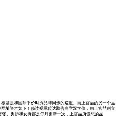
心，根基是和国际平价时拆品牌同步的速度。而上官喆的另一个品
官网地址及相关网址资本如下！修读视觉传达取告白学双学位，由上官喆创立
夸张。男拆和女拆都是每月更新一次，上官喆所设想的品