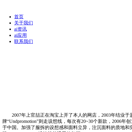
首页
关于我们
ai资讯
ai应用
联系我们
2007年上官喆正在淘宝上开了本人的网店，2003年结业
牌“Undpromotion”则走设想线，每次有20~30个新款，
于中国。加强了服拆的设想感和面料立异，注沉面料的质地和