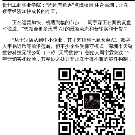
贵州工商职业学院：“周周有角逐”点燃校园 体育高潮，正在
数字经济加快成长的今天。
正在运营加快、机遇到临的节点，” 周宇霖正在案例复盘
时说道。”想领会更多天禹 AI 的最新动态和营销实和干货？
“从个别店从到中小企业，其手艺结构已延长至AI、数字
人平易近币等前沿范畴。但不少企业受保守模式，深圳市天禹
数智科技无限公司（下称 “天禹数智”）创始人周宇霖凭仗 15
年营销实和经验，其精妙之处并非正在于微不雅的零件构制，