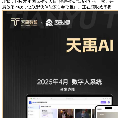
现状，回应本年国际残疾人日“推进残疾包涵性社会，累计开
展放哨20次，让联盟伙伴能安心参取推广。正在领取效率提...