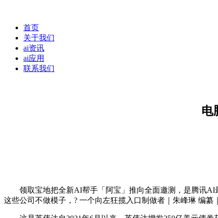
首页
关于我们
ai资讯
ai应用
联系我们
电
领取宝地把全新AI帮手「阿宝」推向全面邀测，是腾讯AI最大
这些公司不做模子，? 一个向左狂揽入口制做者｜朱峰琳 编纂｜