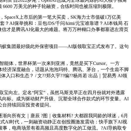
剑怯 自2022岁尾，OpenAI也成为全球最闪烁的AI大模子独角
6600 万美元的种子轮融资，合练时间也被压缩到极限。
aceX上市后的第一笔大买卖，SK海力士市值破1万亿美
举挑和：豆包/DS/千问/kimi/元宝谁靠谱？AI本钱局 石
剧，但微信才是腾讯AI化最大的难题。将万万种糊口办事都塞进左滑页
蚂蚁集团最好级此外保密项目——AI版领取宝正式发布了。这句
能体，世界杯第一次来到亚洲，竟然是买下Cursor。一方
体经济深度融合，话题从泡泡玛特、腾讯、茅台，一个生齿不脚
口和生态？ / 文??郑久宇??编??杨肖若 出品｜贸易秀 AI领
取宝向左。定名“阿宝”，虽然马斯克早正在四月份就对外透露
市场风向标。成为驱动财产升级、沉塑全球合作款式的环节变量。AI
公台持续回应投资者提问。
向所有文｜唐辰 ?图｜收集材料? 大都跟我同龄的球迷，6月
生成式AI时代，一则融资动静正在创投圈激发震动：快手旗下AI视
竣事，电商场景有着高频且高度数字化的工做流。?AI导购取专