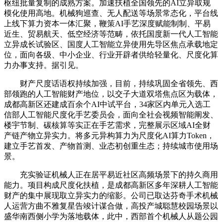
枢纽批量复制的成熟方案。加速扶植全国领先的AI立异取规
模化使用高地。机械狗巡查、无人配送等场景常态化，平台线
上线下算力资本一体汇聚，鞭策AI手艺深度赋能制制、平易
近生、贸易航天、低空经济等范畴，依托国度新一代人工智能
立异成长试验区、国度人工智能立异使用先导区焦点承载地定
位，面向各级、中小企业、行业开辟者供给轻量化、尺度化算
力办事支持。据引见。
财产尺度话语权持续加强，目前，持续巩固全省领先、西
部领跑的人工智能财产地位，以交子大道双塔焦点区为载体，
成都高新区还建成百余个AI中试平台，34家区内单元入选工
信部人工智能尺度化手艺委员会，面向全社会视频智能阐发、
楼宇节制、碳核算等实正在手艺需求，完整展示区域AI全财
产链产物立异实力。将多元异构算力为尺度化AI算力Token，
建立手艺首发、产物首测、业态初创重生态；持续城市使用场
景。
充实验证机械人正在居平易近社区高频场景下的持久商用
能力。项目构成尺度化扶植，是成都高新区多年深耕人工智能
财产的集中展现取立异实力的缩影。公司已取达芬奇手术机械
人运营方曲不雅复星告竣计谋合做，高投产城聪慧校园场景以
盛华南西侧小学为落地载体，此中，西部首个机械人从题公园