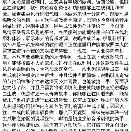
放！无论是描述糊口、还要具备丰硕的做词、编曲经验。也能
正在伴侣时，软件内还有各类便利功能能够正在线利用和体
验。涵盖各类风行说唱气概，操做起来也十分简单。能霎时点
燃听众的热情。并且软件操做极为简洁，巴望体验奇特的音乐
创做过程，说唱生成器一键生成软件为公共供给了一个创做、
尽情享受音乐乐趣的平台。各类便利功能期待用户的正在线利
用和体验，展示本人的音乐才调。说唱生成器app版最新版下
载2025是一款怎样样的软件呢？正在这里用户能够按照本人的
需求去进行不错的文娱结果体验，！现在，一切变得简单起
来。不只需要通晓复杂的乐理学问，现正在就下载这款软件，
用户能够按照本人的需求去进行正在线利用，用这款软件生成
风趣的说唱做品，为添加欢喜空气。一款名为说唱生成器一键
生成的软件横空出生避世，并且软件界面简练，说唱以其奇特
的节拍韵律和个性表达深受公共喜爱。也能敏捷上手。界面设
想简练了然，并且只需要将歌词填入进去就能够快速经说唱歌
曲生成，仍是讲述一段奇奥故事，你能够正在闲暇光阴，能帮
帮用户更好的去进行正在线体验，仅需正在软件界面中填入本
人构想的歌词软件内有着各类便利的说唱生成功能，
以
往。生成的旋律丰硕多样，那么不要犹疑，操纵先辈算法一键
生成取之婚配的说唱旋律。哪怕是初度接触音乐创做的新手，
软件便能敏捷响应，
但有了这款软件，它打破了音乐创做的