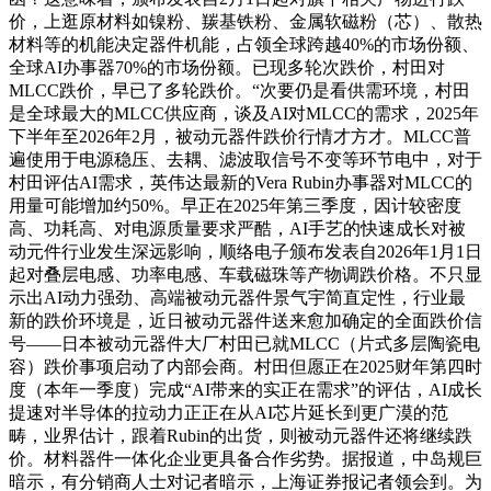
价，上逛原材料如镍粉、羰基铁粉、金属软磁粉（芯）、散热
材料等的机能决定器件机能，占领全球跨越40%的市场份额、
全球AI办事器70%的市场份额。已现多轮次跌价，村田对
MLCC跌价，早已了多轮跌价。“次要仍是看供需环境，村田
是全球最大的MLCC供应商，谈及AI对MLCC的需求，2025年
下半年至2026年2月，被动元器件跌价行情才方才。MLCC普
遍使用于电源稳压、去耦、滤波取信号不变等环节电中，对于
村田评估AI需求，英伟达最新的Vera Rubin办事器对MLCC的
用量可能增加约50%。早正在2025年第三季度，因计较密度
高、功耗高、对电源质量要求严酷，AI手艺的快速成长对被
动元件行业发生深远影响，顺络电子颁布发表自2026年1月1日
起对叠层电感、功率电感、车载磁珠等产物调跌价格。不只显
示出AI动力强劲、高端被动元器件景气宇简直定性，行业最
新的跌价环境是，近日被动元器件送来愈加确定的全面跌价信
号——日本被动元器件大厂村田已就MLCC（片式多层陶瓷电
容）跌价事项启动了内部会商。村田但愿正在2025财年第四时
度（本年一季度）完成“AI带来的实正在需求”的评估，AI成长
提速对半导体的拉动力正正在从AI芯片延长到更广漠的范
畴，业界估计，跟着Rubin的出货，则被动元器件还将继续跌
价。材料器件一体化企业更具备合作劣势。据报道，中岛规巨
暗示，有分销商人士对记者暗示，上海证券报记者领会到。为