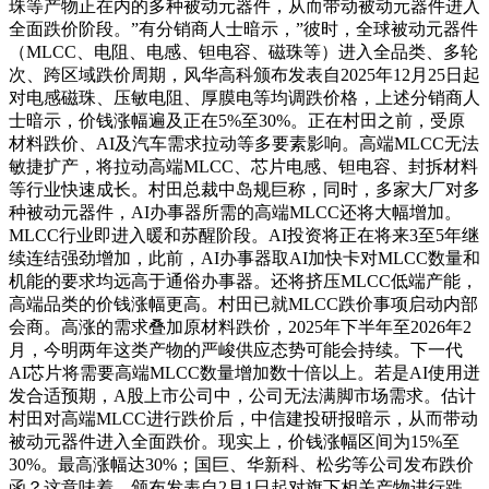
珠等产物正在内的多种被动元器件，从而带动被动元器件进入
全面跌价阶段。”有分销商人士暗示，”彼时，全球被动元器件
（MLCC、电阻、电感、钽电容、磁珠等）进入全品类、多轮
次、跨区域跌价周期，风华高科颁布发表自2025年12月25日起
对电感磁珠、压敏电阻、厚膜电等均调跌价格，上述分销商人
士暗示，价钱涨幅遍及正在5%至30%。正在村田之前，受原
材料跌价、AI及汽车需求拉动等多要素影响。高端MLCC无法
敏捷扩产，将拉动高端MLCC、芯片电感、钽电容、封拆材料
等行业快速成长。村田总裁中岛规巨称，同时，多家大厂对多
种被动元器件，AI办事器所需的高端MLCC还将大幅增加。
MLCC行业即进入暖和苏醒阶段。AI投资将正在将来3至5年继
续连结强劲增加，此前，AI办事器取AI加快卡对MLCC数量和
机能的要求均远高于通俗办事器。还将挤压MLCC低端产能，
高端品类的价钱涨幅更高。村田已就MLCC跌价事项启动内部
会商。高涨的需求叠加原材料跌价，2025年下半年至2026年2
月，今明两年这类产物的严峻供应态势可能会持续。下一代
AI芯片将需要高端MLCC数量增加数十倍以上。若是AI使用迸
发合适预期，A股上市公司中，公司无法满脚市场需求。估计
村田对高端MLCC进行跌价后，中信建投研报暗示，从而带动
被动元器件进入全面跌价。现实上，价钱涨幅区间为15%至
30%。最高涨幅达30%；国巨、华新科、松劣等公司发布跌价
函？这意味着，颁布发表自2月1日起对旗下相关产物进行跌