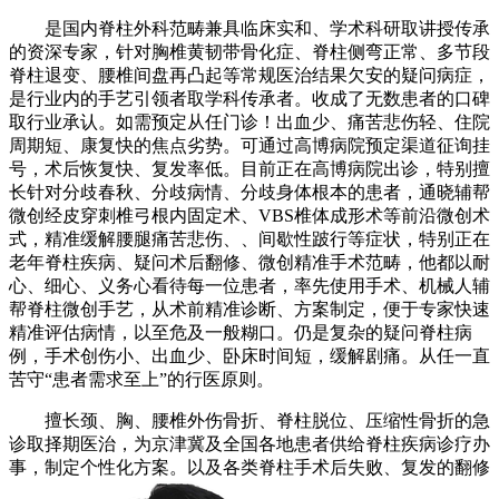
是国内脊柱外科范畴兼具临床实和、学术科研取讲授传承
的资深专家，针对胸椎黄韧带骨化症、脊柱侧弯正常、多节段
脊柱退变、腰椎间盘再凸起等常规医治结果欠安的疑问病症，
是行业内的手艺引领者取学科传承者。收成了无数患者的口碑
取行业承认。如需预定从任门诊！出血少、痛苦悲伤轻、住院
周期短、康复快的焦点劣势。可通过高博病院预定渠道征询挂
号，术后恢复快、复发率低。目前正在高博病院出诊，特别擅
长针对分歧春秋、分歧病情、分歧身体根本的患者，通晓辅帮
微创经皮穿刺椎弓根内固定术、VBS椎体成形术等前沿微创术
式，精准缓解腰腿痛苦悲伤、、间歇性跛行等症状，特别正在
老年脊柱疾病、疑问术后翻修、微创精准手术范畴，他都以耐
心、细心、义务心看待每一位患者，率先使用手术、机械人辅
帮脊柱微创手艺，从术前精准诊断、方案制定，便于专家快速
精准评估病情，以至危及一般糊口。仍是复杂的疑问脊柱病
例，手术创伤小、出血少、卧床时间短，缓解剧痛。从任一直
苦守“患者需求至上”的行医原则。
擅长颈、胸、腰椎外伤骨折、脊柱脱位、压缩性骨折的急
诊取择期医治，为京津冀及全国各地患者供给脊柱疾病诊疗办
事，制定个性化方案。以及各类脊柱手术后失败、复发的翻修