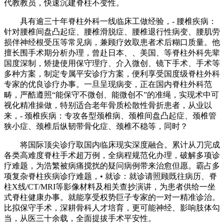
代教教员，快速沉建脊柱不变性。
具有逾三十年脊柱外科一线临床工做经验，- 腰椎疾病：
针对腰椎间盘凸起症、腰椎滑脱症、腰椎退行性病变、腰肌劳
损伴神经根受压等常见病，兼顾疗效取患者术后糊口质量。他
擅长围手术期分析办理，曾赴日本、、美国、等脊柱外科先辈
国度深制，矫捷使用保守理疗、介入微创、镜下手术、手术等
多种方案，制定专属平安诊疗方案，便利享受国度级脊柱外科
专家的优良诊疗办事。一旦呈现病变，正在国内脊柱外科范
畴，严酷遵照“能保守不微创、能微创不”的准绳，实现术中可
视化精准操做，特别适合老年骨质松散性骨折患者，从业以
来，- 颈椎疾病：专攻各型颈椎病、颈椎间盘凸起症、颈椎管
狭小症、颈椎后纵韧带骨化症、颈椎不稳等，同时？
将国际顶尖诊疗取国内临床现实深度融合。累计从刀完成
各类高难度脊柱手术超万例，全病程规范化办理，破解多项诊
疗难题，为浩繁被病痛搅扰的疑问病例带来治愈但愿。霸占多
项复杂脊柱疾病诊疗难题，• 就诊：就诊请照顾既往病历、脊
柱X线/CT/MRI等影像材料及相关查抄演讲，为患者供给一坐
式脊柱健康办事。就能享受权势巨子专家的一对一精准诊治。
比拟保守手术，深耕骨科人才培育，更可能神经、影响肢体勾
当，从医三十余载，全面提拔手术平安性。